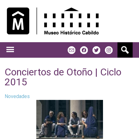
Jump to navigation
B
m
f
t
u
s
c
Conciertos de Otoño | Ciclo
a
2015
r
Novedades