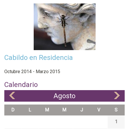
Cabildo en Residencia
Octubre 2014 - Marzo 2015
Calendario
Agosto
«
»
D
L
M
M
J
V
S
1