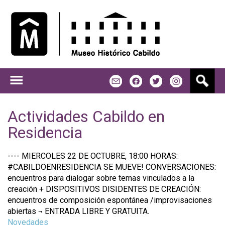
Jump to navigation
B
m
f
t
u
s
c
Actividades Cabildo en
a
Residencia
r
---- MIERCOLES 22 DE OCTUBRE, 18:00 HORAS:
#CABILDOENRESIDENCIA SE MUEVE! CONVERSACIONES:
encuentros para dialogar sobre temas vinculados a la
creación + DISPOSITIVOS DISIDENTES DE CREACIÓN:
encuentros de composición espontánea /improvisaciones
abiertas ¬ ENTRADA LIBRE Y GRATUITA.
Novedades