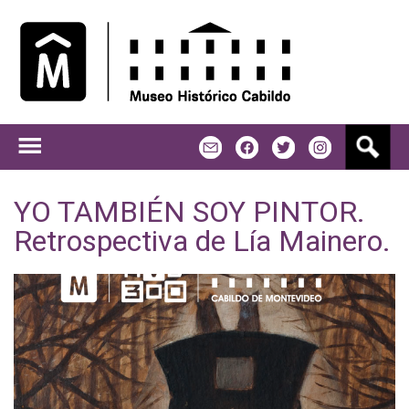
Jump to navigation
B
m
f
t
u
s
c
YO TAMBIÉN SOY PINTOR.
a
Retrospectiva de Lía Mainero.
r