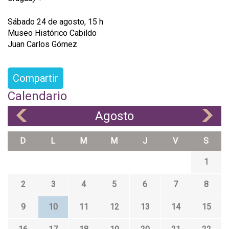
Sábado 24 de agosto, 15 h
Museo Histórico Cabildo
Juan Carlos Gómez
Compartir
Calendario
Agosto
«
»
D
L
M
M
J
V
S
1
2
3
4
5
6
7
8
9
10
11
12
13
14
15