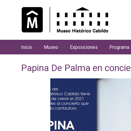
Inicio
Museo
Exposiciones
Programa 
M
e
Papina De Palma en concie
n
ú
p
r
i
n
c
i