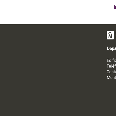
I
Depa
Edifi
Telé
Cont
Mont