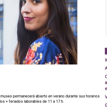
I
A
C
a
e
 museo permanecerá abierto en verano durante sus horarios
V
dos + feriados laborables de 11 a 17 h.
G